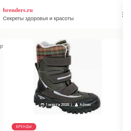
Перейти
brenders.ru
к
Секреты здоровья и красоты
содержимому
(нажмите
Enter)
Pages:
«
1
2
3
4
5
6
7
...
13
»
1 марта 2020
Admin
БРЕНДЫ