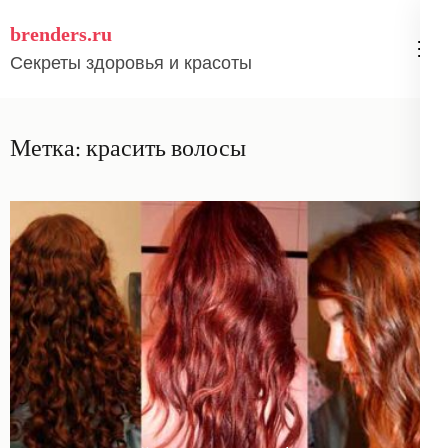
Перейти
brenders.ru
к
Секреты здоровья и красоты
содержимому
(нажмите
Enter)
Метка:
красить волосы