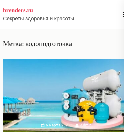
Перейти
brenders.ru
к
Секреты здоровья и красоты
содержимому
(нажмите
Enter)
Метка:
водоподготовка
6 марта 2025
Admin