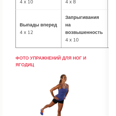
4 х 10
4 х 8
4
Запрыгивания
П
Выпады вперед
на
с
4 х 12
возвышенность
4
4 х 10
ФОТО УПРАЖНЕНИЙ ДЛЯ НОГ И
ЯГОДИЦ