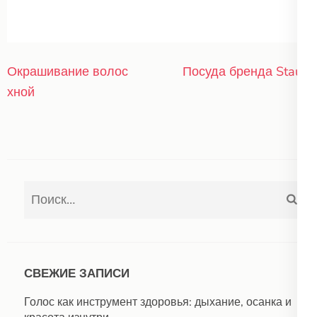
Навигация
Окрашивание волос
Посуда бренда Staub
по
хной
записям
Найти:
СВЕЖИЕ ЗАПИСИ
Голос как инструмент здоровья: дыхание, осанка и