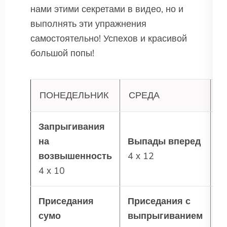
нами этими секретами в видео, но и
выполнять эти упражнения
самостоятельно! Успехов и красивой
большой попы!
ПОНЕДЕЛЬНИК
СРЕДА
П
Запрыгивания
М
на
Выпады вперед
т
возвышенность
4 х 12
3
4 х 10
Приседания
Приседания с
В
сумо
выпрыгиванием
в