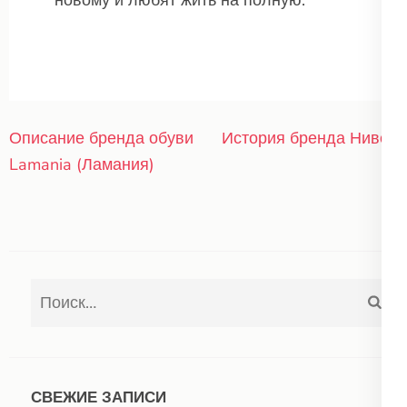
новому и любят жить на полную.
Навигация
Описание бренда обуви
История бренда Нивея
по
Lamania (Ламания)
записям
Найти:
СВЕЖИЕ ЗАПИСИ