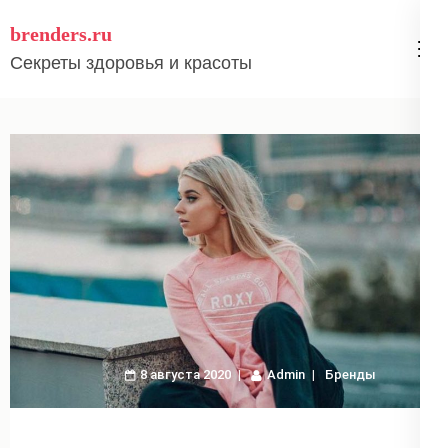
Перейти
brenders.ru
к
Секреты здоровья и красоты
содержимому
(нажмите
Enter)
8 августа 2020
Admin
Бренды