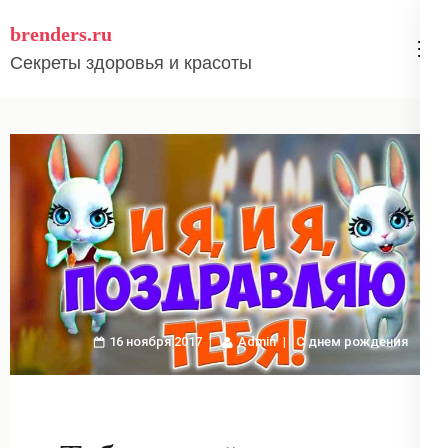
Перейти
brenders.ru
к
Секреты здоровья и красоты
содержимому
(нажмите
Enter)
16 ноября 2017
Admin
С днем рождения