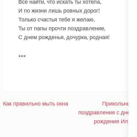
Все найти, что искать ты хотела,
И по жизни лишь ровных дорог!
Только счастья тебе я желаю,
Ты от папы прочти поздравление,
С днем рожденья, дочурка, родная!
***
Навигация
Как правильно мыть окна
Прикольные
по
поздравления с днем
записям
рождения Илья