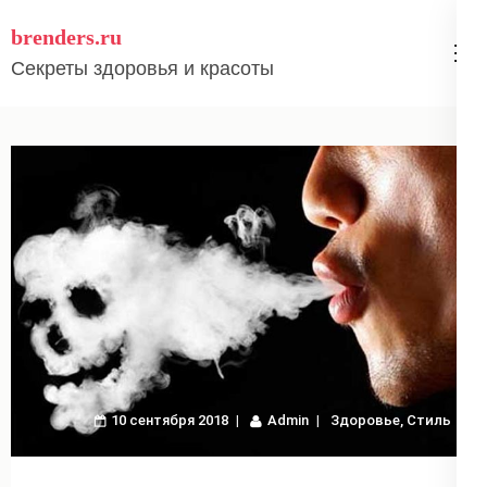
Перейти
brenders.ru
к
Секреты здоровья и красоты
содержимому
(нажмите
Enter)
10 сентября 2018
Admin
Здоровье
,
Стиль