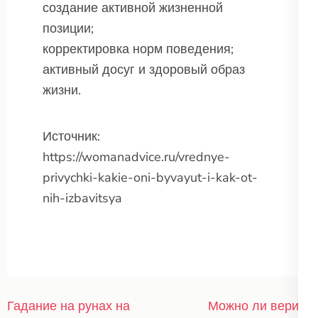
создание активной жизненной
позиции;
корректировка норм поведения;
активный досуг и здоровый образ
жизни.
Источник:
https://womanadvice.ru/vrednye-
privychki-kakie-oni-byvayut-i-kak-ot-
nih-izbavitsya
Навигация
Гадание на рунах на
Можно ли верить